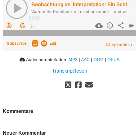
Beobachtung vs. Interpretation: Ein Schlüssel zum wirksamen Azubi-Feedback
Warum Ihr Feedback oft nicht ankommt – und wie Sie das als Ausbilder sofort ändern können
00:00
Subscribe
All episodes
›
Audio herunterladen:
MP3
|
AAC
|
OGG
|
OPUS
Transkript lesen
Kommentare
Neuer Kommentar